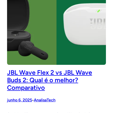
JBL Wave Flex 2 vs JBL Wave
Buds 2: Qual é o melhor?
Comparativo
junho 6, 2025
AnalisaTech
•