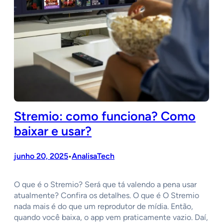
Stremio: como funciona? Como
baixar e usar?
junho 20, 2025
AnalisaTech
•
O que é o Stremio? Será que tá valendo a pena usar
atualmente? Confira os detalhes. O que é O Stremio
nada mais é do que um reprodutor de mídia. Então,
quando você baixa, o app vem praticamente vazio. Daí,