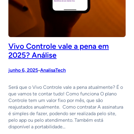
Vivo Controle vale a pena em
2025? Análise
junho 6, 2025
AnalisaTech
•
Será que o Vivo Controle vale a pena atualmente? É o
que vamos te contar tudo! Como funciona O plano
Controle tem um valor fixo por mês, que são
reajustados anualmente. Como contratar A assinatura
é simples de fazer, podendo ser realizada pelo site,
pelo app ou pelo atendimento. Também está
disponível a portabilidade…