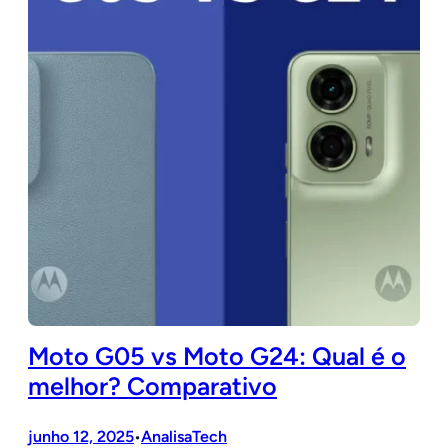
Moto G05 vs Moto G24: Qual é o
melhor? Comparativo
junho 12, 2025
AnalisaTech
•