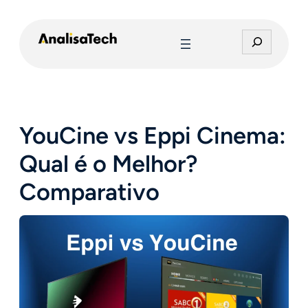
Pular
para
P
o
e
conteúdo
s
q
u
i
YouCine vs Eppi Cinema:
s
a
Qual é o Melhor?
r
Comparativo