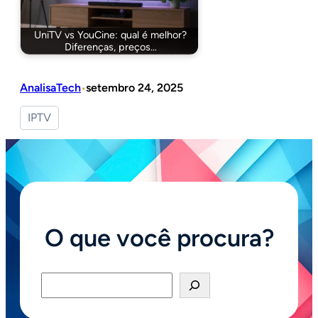
UniTV vs YouCine: qual é melhor?
Diferenças, preços…
AnalisaTech
setembro 24, 2025
•
IPTV
O que você procura?
Pesquisar