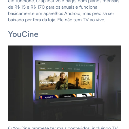
ele funcione. O aplicativo é pago, com planos mensais
de R$ 15 e R$ 170 para os anuais e funciona
basicamente em aparelhos Android, mas precisa ser
baixado por fora da loja. Ele não tem TV ao vivo.
YouCine
O YouCine promete ter mais conteúdos, incluindo TV