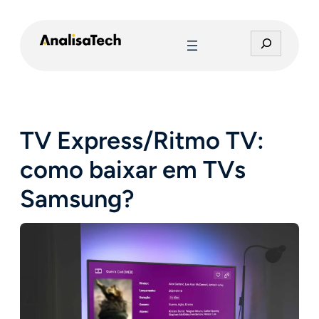
Pular
para
P
o
e
conteúdo
s
q
u
i
TV Express/Ritmo TV:
s
a
como baixar em TVs
r
Samsung?