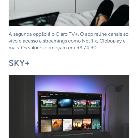
A segunda opção é o Claro TV+. O app reúne canais ao
vivo e acesso a streamings como Netflix, Globoplay e
mais. Os valores começam em R$ 74,90.
SKY+