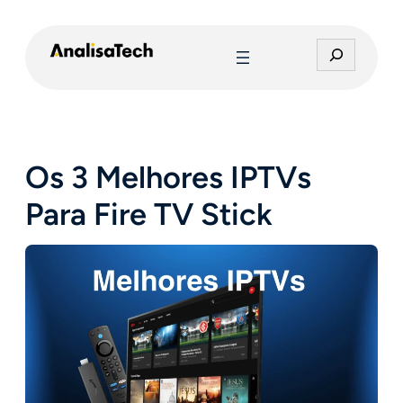
Pular
para
P
o
e
conteúdo
s
q
u
i
Os 3 Melhores IPTVs
s
a
Para Fire TV Stick
r