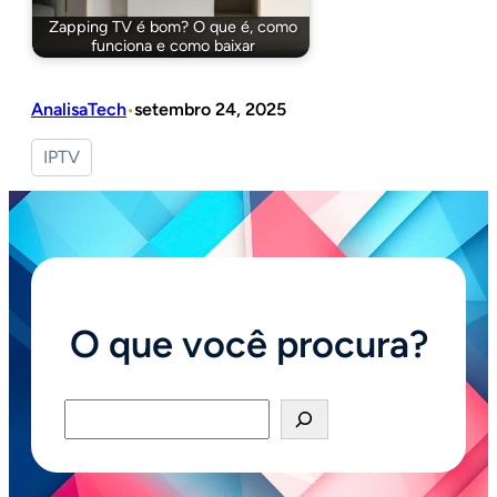
Zapping TV é bom? O que é, como
funciona e como baixar
AnalisaTech
setembro 24, 2025
•
IPTV
O que você procura?
Pesquisar