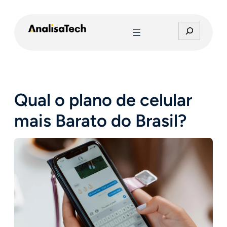
Pular
para
P
o
e
conteúdo
s
q
u
i
Qual o plano de celular
s
a
mais Barato do Brasil?
r