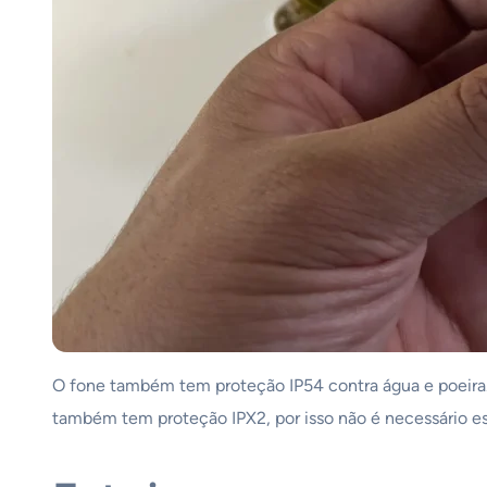
O fone também tem proteção IP54 contra água e poeira. 
também tem proteção IPX2, por isso não é necessário es