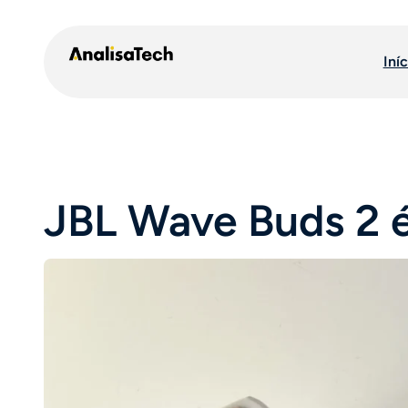
Pular
para
Iníc
o
conteúdo
JBL Wave Buds 2 é