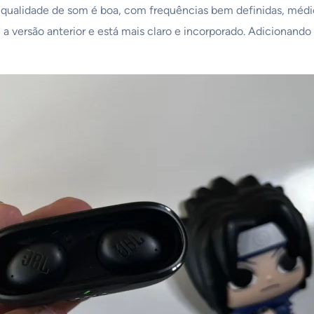
 a qualidade de som é boa, com frequências bem definidas, médi
ersão anterior e está mais claro e incorporado. Adicionando e