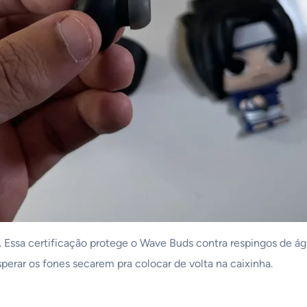
Essa certificação protege o Wave Buds contra respingos de ág
perar os fones secarem pra colocar de volta na caixinha.