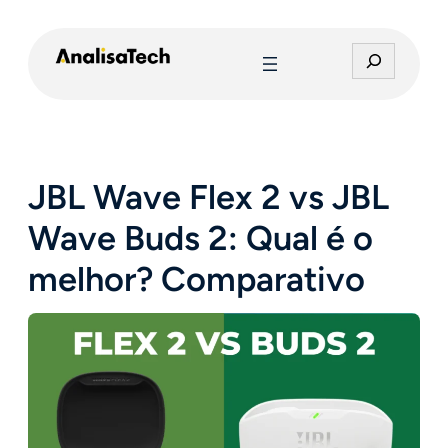
Pular
para
P
o
e
conteúdo
s
q
u
i
JBL Wave Flex 2 vs JBL
s
a
Wave Buds 2: Qual é o
r
melhor? Comparativo