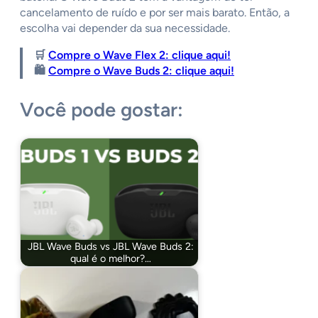
cancelamento de ruído e por ser mais barato. Então, a
escolha vai depender da sua necessidade.
🛒
Compre o Wave Flex 2: clique aqui!
🛍️
Compre o Wave Buds 2: clique aqui!
Você pode gostar:
JBL Wave Buds vs JBL Wave Buds 2:
qual é o melhor?…