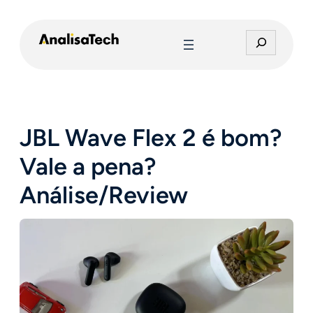
Pular
para
P
o
e
conteúdo
s
q
u
i
JBL Wave Flex 2 é bom?
s
a
Vale a pena?
r
Análise/Review