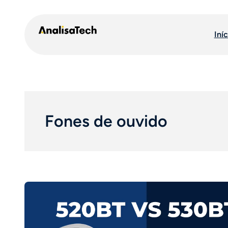
Pular
para
Iníc
o
conteúdo
Fones de ouvido