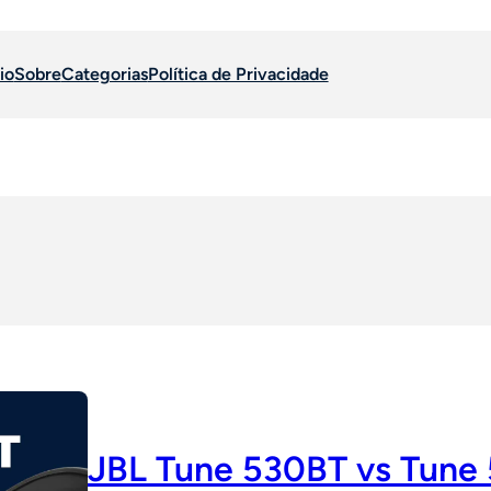
io
Sobre
Categorias
Política de Privacidade
JBL Tune 530BT vs Tune 5