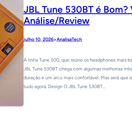
JBL Tune 530BT é Bom? 
Análise/Review
•
julho 10, 2026
AnalisaTech
A linha Tune 500, que reúne os headphones mais ba
JBL Tune 530BT chega com algumas melhorias inter
duração e um arco mais confortável. Mas será que e
tudo agora. Design O JBL Tune 530BT…