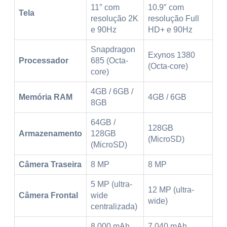
11″ com
10.9″ com
Tela
resolução 2K
resolução Full
e 90Hz
HD+ e 90Hz
Snapdragon
Exynos 1380
Processador
685 (Octa-
(Octa-core)
core)
4GB / 6GB /
Memória RAM
4GB / 6GB
8GB
64GB /
128GB
Armazenamento
128GB
(MicroSD)
(MicroSD)
Câmera Traseira
8 MP
8 MP
5 MP (ultra-
12 MP (ultra-
Câmera Frontal
wide
wide)
centralizada)
8.000 mAh
7.040 mAh