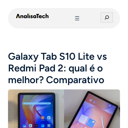
Pular
para
P
o
e
conteúdo
s
q
u
i
Galaxy Tab S10 Lite vs
s
a
Redmi Pad 2: qual é o
r
melhor? Comparativo