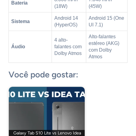
Bateria
(18W)
(45W)
Android 14
Android 15 (One
Sistema
(HyperOS)
UI 7.1)
Alto-falantes
4 alto-
estéreo (AKG)
Áudio
falantes com
com Dolby
Dolby Atmos
Atmos
Você pode gostar:
Galaxy Tab S10 Lite vs Lenovo Idea