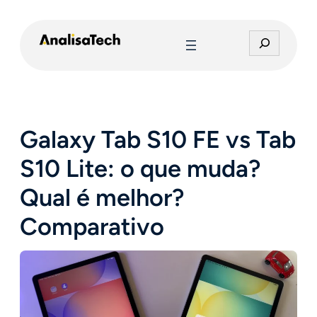
Pular
para
P
o
e
conteúdo
s
q
u
i
Galaxy Tab S10 FE vs Tab
s
a
S10 Lite: o que muda?
r
Qual é melhor?
Comparativo