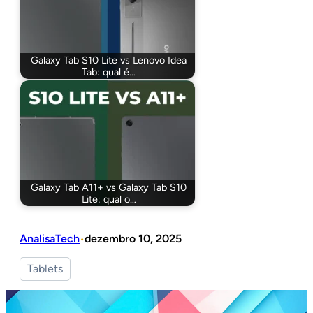
Galaxy Tab S10 Lite vs Lenovo Idea
Tab: qual é…
Galaxy Tab A11+ vs Galaxy Tab S10
Lite: qual o…
AnalisaTech
dezembro 10, 2025
•
Tablets