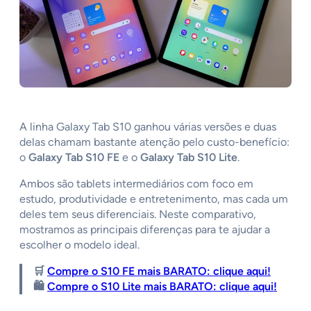
A linha Galaxy Tab S10 ganhou várias versões e duas
delas chamam bastante atenção pelo custo-benefício:
o
Galaxy Tab S10 FE
e o
Galaxy Tab S10 Lite
.
Ambos são tablets intermediários com foco em
estudo, produtividade e entretenimento, mas cada um
deles tem seus diferenciais. Neste comparativo,
mostramos as principais diferenças para te ajudar a
escolher o modelo ideal.
🛒
Compre o S10 FE mais BARATO: clique aqui!
🛍️
Compre o S10 Lite mais BARATO: clique aqui!