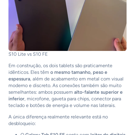
S10 Lite vs S10 FE
Em construção, os dois tablets são praticamente
idênticos. Eles têm
o mesmo tamanho, peso e
espessura
, além de acabamento em metal com visual
moderno e discreto. As conexões também são muito
semelhantes: ambos possuem
alto-falante superior e
inferior
, microfone, gaveta para chips, conector para
teclado e botões de energia e volume nas laterais.
A única diferença realmente relevante está no
desbloqueio:
O
Galaxy Tab S10 FE
conta com
leitor de digitais