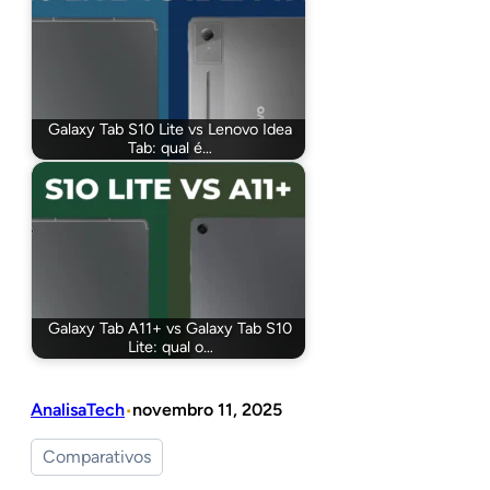
Galaxy Tab S10 Lite vs Lenovo Idea
Tab: qual é…
Galaxy Tab A11+ vs Galaxy Tab S10
Lite: qual o…
AnalisaTech
novembro 11, 2025
•
Comparativos