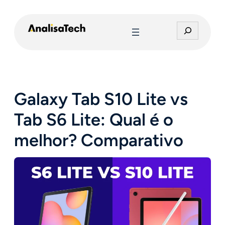
Pular
para
P
o
e
conteúdo
s
q
u
i
Galaxy Tab S10 Lite vs
s
a
Tab S6 Lite: Qual é o
r
melhor? Comparativo