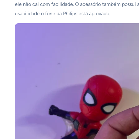
ele não cai com facilidade. O acessório também possui a
usabilidade o fone da Philips está aprovado.