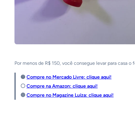
Por menos de R$ 150, você consegue levar para casa o f
🟡
Compre no Mercado Livre: clique aqui!
⚪️
Compre na Amazon: clique aqui!
🔵
Compre no Magazine Luíza: clique aqui!