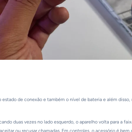
 estado de conexão e também o nível de bateria e além disso, 
icando duas vezes no lado esquerdo, o aparelho volta para a fai
 aceitar ou recusar chamadas. Em controles, o acessório é bem