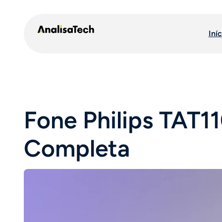
Pular
para
Iníc
o
conteúdo
Fone Philips TAT1
Completa