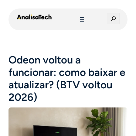
Pular
para
P
o
e
conteúdo
s
q
u
i
Odeon voltou a
s
a
funcionar: como baixar e
r
atualizar? (BTV voltou
2026)