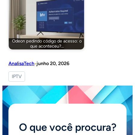
Odeon pedindo código de acesso: o
que aconteceu?…
AnalisaTech
junho 20, 2026
•
IPTV
O que você procura?