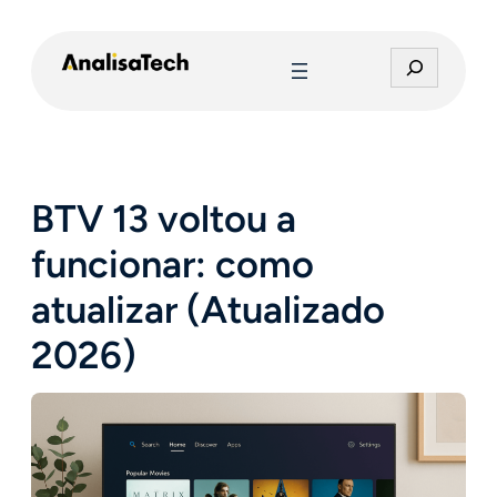
Pular
para
P
o
e
conteúdo
s
q
u
i
BTV 13 voltou a
s
a
funcionar: como
r
atualizar (Atualizado
2026)