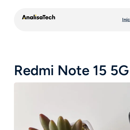
Pular
para
Iníc
o
conteúdo
Redmi Note 15 5G 