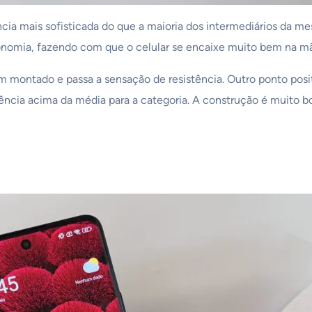
a mais sofisticada do que a maioria dos intermediários da mes
gonomia, fazendo com que o celular se encaixe muito bem na m
m montado e passa a sensação de resistência. Outro ponto posit
tência acima da média para a categoria. A construção é muito b