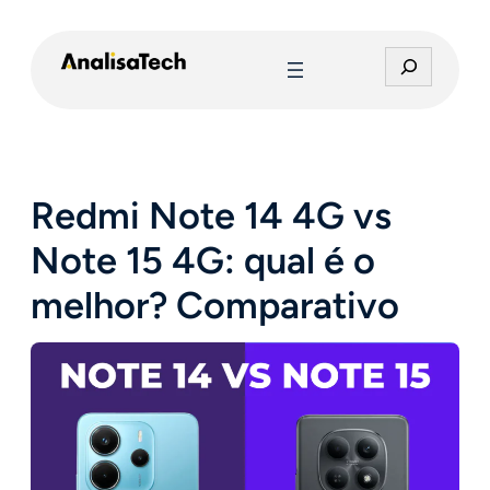
Pular
para
P
o
e
conteúdo
s
q
u
i
Redmi Note 14 4G vs
s
a
Note 15 4G: qual é o
r
melhor? Comparativo