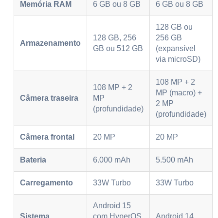
Memória RAM
6 GB ou 8 GB
6 GB ou 8 GB
128 GB ou
128 GB, 256
256 GB
Armazenamento
GB ou 512 GB
(expansível
via microSD)
108 MP + 2
108 MP + 2
MP (macro) +
Câmera traseira
MP
2 MP
(profundidade)
(profundidade)
Câmera frontal
20 MP
20 MP
Bateria
6.000 mAh
5.500 mAh
Carregamento
33W Turbo
33W Turbo
Android 15
Sistema
com HyperOS
Android 14