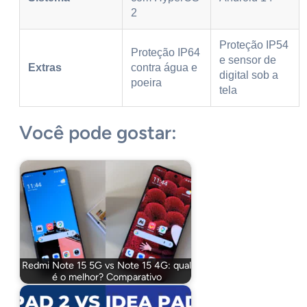
2
Proteção IP54
Proteção IP64
e sensor de
Extras
contra água e
digital sob a
poeira
tela
Você pode gostar:
Redmi Note 15 5G vs Note 15 4G: qual
é o melhor? Comparativo