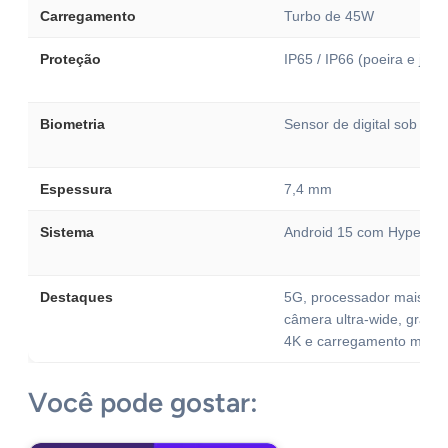
Carregamento
Turbo de 45W
Proteção
IP65 / IP66 (poeira e jato
Biometria
Sensor de digital sob a te
Espessura
7,4 mm
Sistema
Android 15 com HyperOS
Destaques
5G, processador mais pot
câmera ultra-wide, grava
4K e carregamento mais 
Você pode gostar: