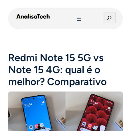
Pular
para
P
o
e
conteúdo
s
q
u
i
Redmi Note 15 5G vs
s
a
Note 15 4G: qual é o
r
melhor? Comparativo