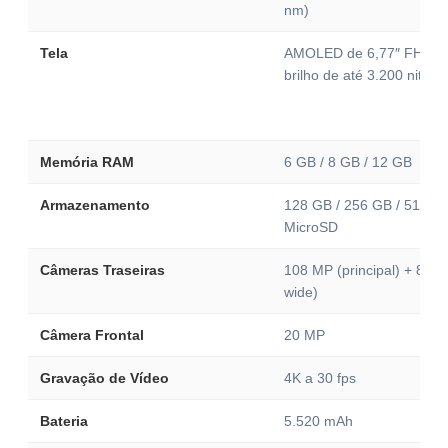
nm)
Tela
AMOLED de 6,77″ FHD+, 
brilho de até 3.200 nits
Memória RAM
6 GB / 8 GB / 12 GB
Armazenamento
128 GB / 256 GB / 512 G
MicroSD
Câmeras Traseiras
108 MP (principal) + 8 MP 
wide)
Câmera Frontal
20 MP
Gravação de Vídeo
4K a 30 fps
Bateria
5.520 mAh