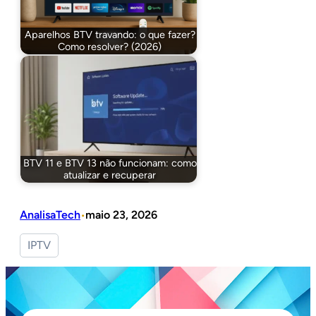
Aparelhos BTV travando: o que fazer?
Como resolver? (2026)
BTV 11 e BTV 13 não funcionam: como
atualizar e recuperar
AnalisaTech
maio 23, 2026
•
IPTV