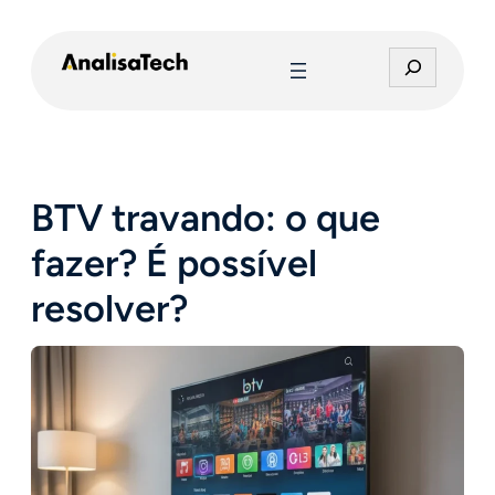
Pular
para
P
o
e
conteúdo
s
q
u
i
BTV travando: o que
s
a
fazer? É possível
r
resolver?