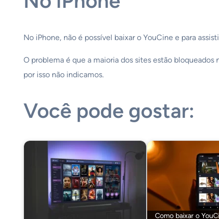
No iPhone
No iPhone, não é possível baixar o YouCine e para assisti
O problema é que a maioria dos sites estão bloqueados na
por isso não indicamos.
Você pode gostar:
Como baixar o YouCi