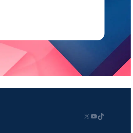
X
Youtube
tiktok.com/@analisatech