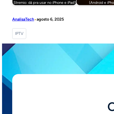
Stremio: dá pra usar no iPhone e iPad?
(Android e iPh
•
AnalisaTech
agosto 6, 2025
IPTV
O