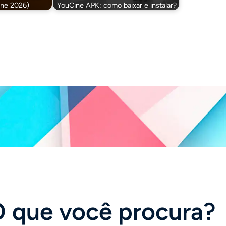
one 2026)
YouCine APK: como baixar e instalar?
 que você procura?