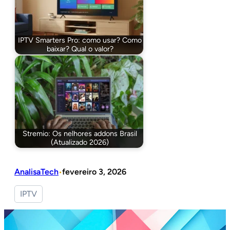
IPTV Smarters Pro: como usar? Como
baixar? Qual o valor?
Stremio: Os nelhores addons Brasil
(Atualizado 2026)
AnalisaTech
fevereiro 3, 2026
•
IPTV