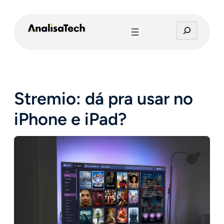
Pular
para
P
o
e
conteúdo
s
q
u
i
Stremio: dá pra usar no
s
a
iPhone e iPad?
r