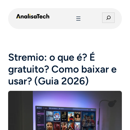
Pular
para
P
o
e
conteúdo
s
q
u
i
Stremio: o que é? É
s
a
gratuito? Como baixar e
r
usar? (Guia 2026)