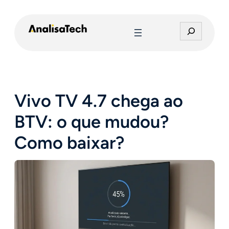
Pular
para
P
o
e
conteúdo
s
q
u
i
Vivo TV 4.7 chega ao
s
a
BTV: o que mudou?
r
Como baixar?