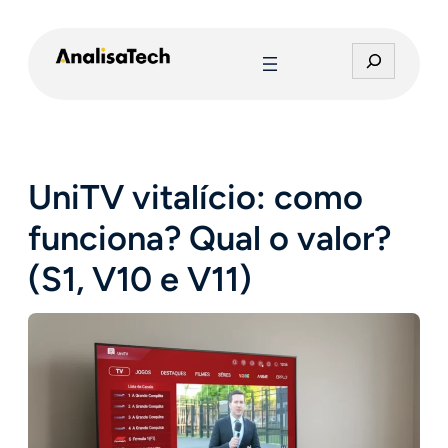
Pular
para
P
o
e
conteúdo
s
q
u
i
UniTV vitalício: como
s
a
funciona? Qual o valor?
r
(S1, V10 e V11)