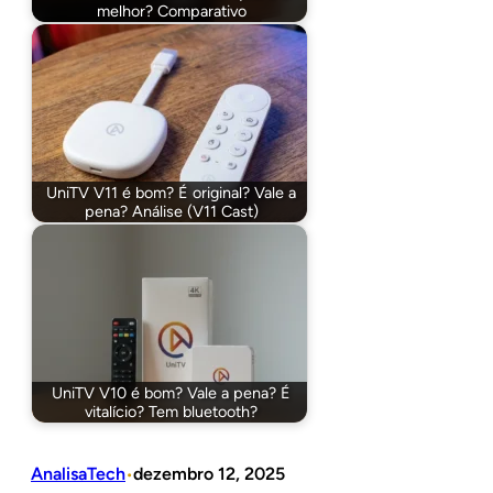
melhor? Comparativo
UniTV V11 é bom? É original? Vale a
pena? Análise (V11 Cast)
UniTV V10 é bom? Vale a pena? É
vitalício? Tem bluetooth?
AnalisaTech
dezembro 12, 2025
•