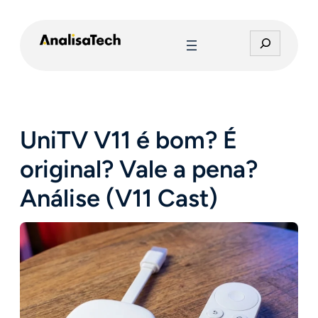
Pular
para
P
o
e
conteúdo
s
q
u
i
UniTV V11 é bom? É
s
a
original? Vale a pena?
r
Análise (V11 Cast)