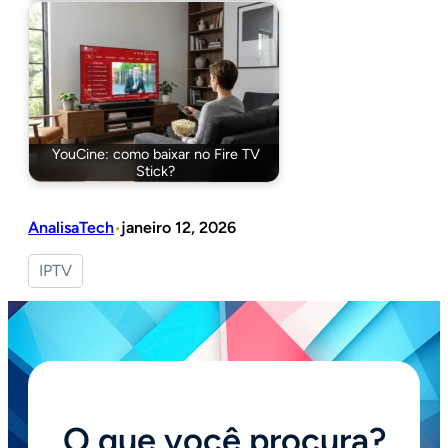
YouCine: como baixar no Fire TV
Stick?
AnalisaTech
janeiro 12, 2026
•
IPTV
O que você procura?