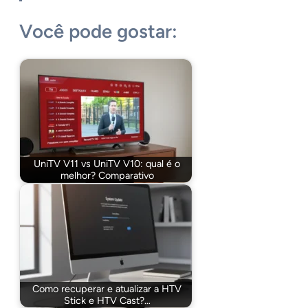
Você pode gostar:
UniTV V11 vs UniTV V10: qual é o
melhor? Comparativo
Como recuperar e atualizar a HTV
Stick e HTV Cast?…