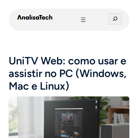
Pular
para
P
o
e
conteúdo
s
q
u
i
UniTV Web: como usar e
s
a
assistir no PC (Windows,
r
Mac e Linux)