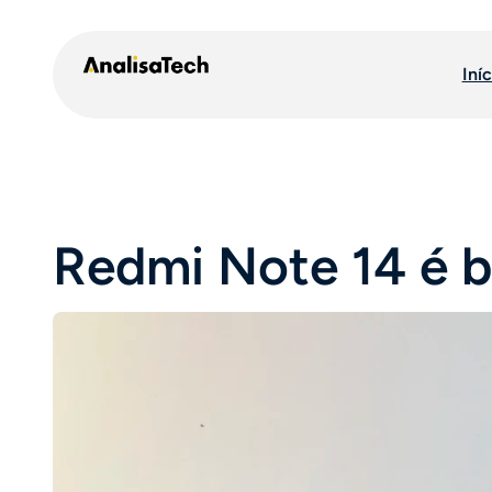
Pular
para
Iníc
o
conteúdo
Redmi Note 14 é b