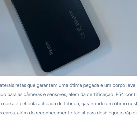
aterais retas que garantem uma ótima pegada e um corpo leve,
do para as câmeras e sensores, além da certificação IP54 contr
caixa e película aplicada de fábrica, garantindo um ótimo cust
s caros, além do reconhecimento facial para desbloqueio rápido