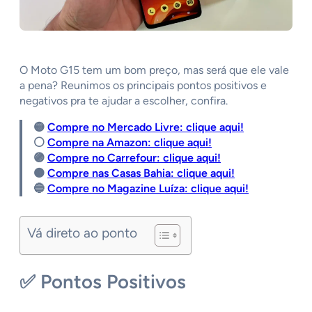
O Moto G15 tem um bom preço, mas será que ele vale
a pena? Reunimos os principais pontos positivos e
negativos pra te ajudar a escolher, confira.
🟡
Compre no Mercado Livre: clique aqui!
⚪️
Compre na Amazon: clique aqui!
🟣
Compre no Carrefour: clique aqui!
🟠
Compre nas Casas Bahia: clique aqui!
🔵
Compre no Magazine Luíza: clique aqui!
Vá direto ao ponto
✅
Pontos Positivos