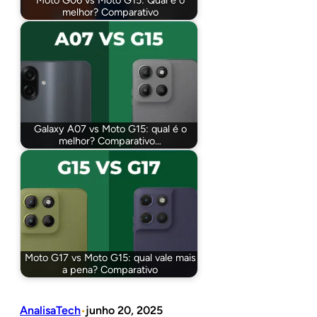
Moto G06 vs Moto G15: Qual é o
melhor? Comparativo
Galaxy A07 vs Moto G15: qual é o
melhor? Comparativo…
Moto G17 vs Moto G15: qual vale mais
a pena? Comparativo
AnalisaTech
junho 20, 2025
•