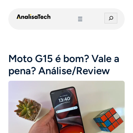
Pular
para
P
o
e
conteúdo
s
q
u
i
Moto G15 é bom? Vale a
s
a
pena? Análise/Review
r