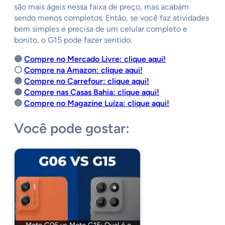
são mais ágeis nessa faixa de preço, mas acabam
sendo menos completos. Então, se você faz atividades
bem simples e precisa de um celular completo e
bonito, o G15 pode fazer sentido.
🟡
Compre no Mercado Livre: clique aqui!
⚪️
Compre na Amazon: clique aqui!
🟣
Compre no Carrefour: clique aqui!
🟠
Compre nas Casas Bahia: clique aqui!
🔵
Compre no Magazine Luíza: clique aqui!
Você pode gostar: