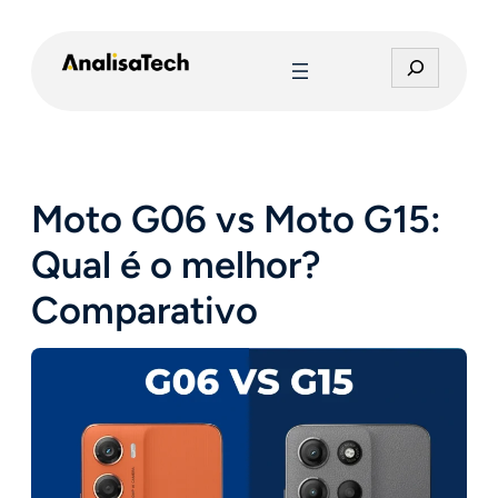
Pular
para
P
o
e
conteúdo
s
q
u
i
Moto G06 vs Moto G15:
s
a
Qual é o melhor?
r
Comparativo