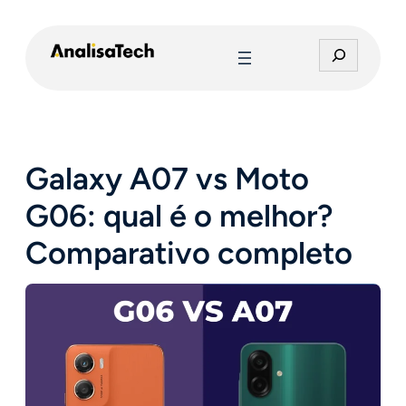
Pular
para
P
o
e
conteúdo
s
q
u
i
Galaxy A07 vs Moto
s
a
G06: qual é o melhor?
r
Comparativo completo