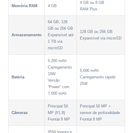
4 GB ou 8 GB
Memória RAM
4 GB
RAM Plus
64 GB, 128
GB ou 256 GB
128 GB ou 256 GB
Armazenamento
Expansível até
Expansível via microSD
1 TB via
microSD
5.200 mAh
Carregamento
5.000 mAh
10W
Bateria
Carregamento rápido
Versão
25W
“Power” com
7.000 mAh
Principal 50
Principal 50 MP +
Câmeras
MP (f/1.8)
sensor de profundidade
Frontal 8 MP
Frontal 8 MP
IP64 (poeira e