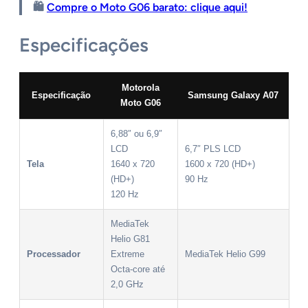
🛍️
Compre o Moto G06 barato: clique aqui!
Especificações
Motorola
Especificação
Samsung Galaxy A07
Moto G06
6,88″ ou 6,9″
LCD
6,7″ PLS LCD
Tela
1640 x 720
1600 x 720 (HD+)
(HD+)
90 Hz
120 Hz
MediaTek
Helio G81
Processador
Extreme
MediaTek Helio G99
Octa-core até
2,0 GHz