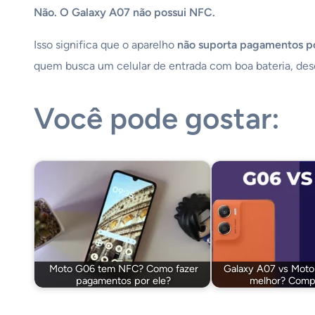
Não. O Galaxy A07 não possui NFC.
Isso significa que o aparelho
não suporta pagamentos p
quem busca um celular de entrada com boa bateria, dese
Você pode gostar:
Moto G06 tem NFC? Como fazer
Galaxy A07 vs Moto
pagamentos por ele?
melhor? Comp