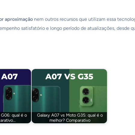
or aproximação
nem outros recursos que utilizam essa tecnolo
mpenho satisfatório e longo período de atualizações, desde q
 G06: qual é o
Galaxy A07 vs Moto G35: qual é o
arativo…
melhor? Comparativo