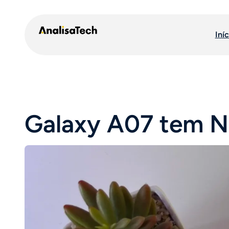
Pular
para
Iníc
o
conteúdo
Galaxy A07 tem N