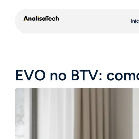
Pular
para
Iníc
o
conteúdo
EVO no BTV: como