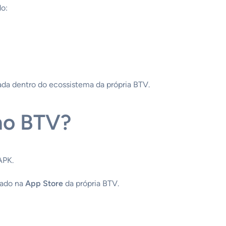
do:
zada dentro do ecossistema da própria BTV.
no BTV?
APK.
rado na
App Store
da própria BTV.