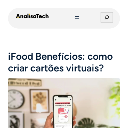
Pular
para
P
o
e
conteúdo
s
q
u
i
iFood Benefícios: como
s
a
criar cartões virtuais?
r