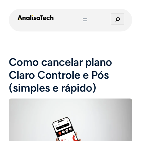
Pular
para
P
o
e
conteúdo
s
q
u
i
Como cancelar plano
s
a
Claro Controle e Pós
r
(simples e rápido)