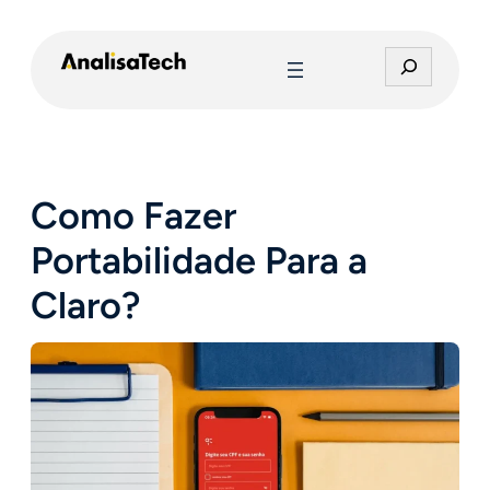
Pular
para
P
o
e
conteúdo
s
q
u
i
Como Fazer
s
a
Portabilidade Para a
r
Claro?