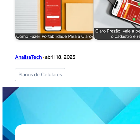
Claro Prezão: vale a 
Como Fazer Portabilidade Para a Claro?
o cadastro e r
•
AnalisaTech
abril 18, 2025
Planos de Celulares