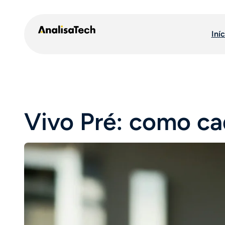
Pular
para
Iníc
o
conteúdo
Vivo Pré: como cad