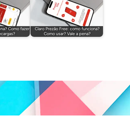
pena? Como fazer
Claro Prezão Free: como funciona?
ecargas?
Como usar? Vale a pena?