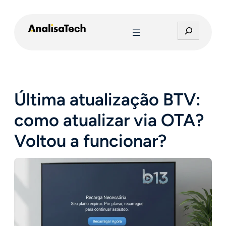
Pular
para
P
o
e
conteúdo
s
q
u
i
Última atualização BTV:
s
a
como atualizar via OTA?
r
Voltou a funcionar?