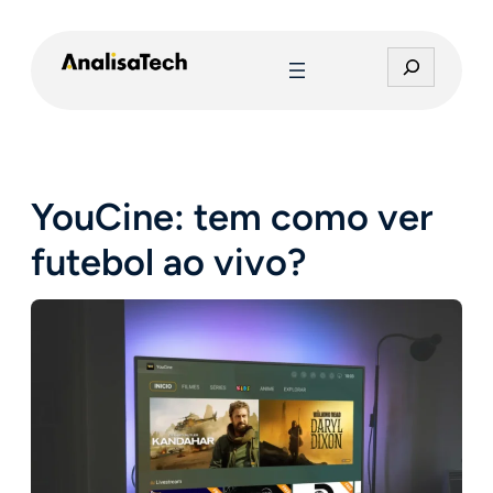
Pular
para
P
o
e
conteúdo
s
q
u
i
YouCine: tem como ver
s
a
futebol ao vivo?
r