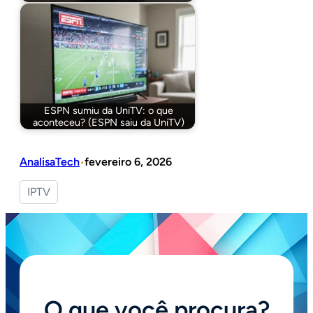
ESPN sumiu da UniTV: o que
aconteceu? (ESPN saiu da UniTV)
AnalisaTech
fevereiro 6, 2026
•
IPTV
O que você procura?