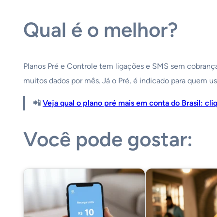
Qual é o melhor?
Planos Pré e Controle tem ligações e SMS sem cobrança
muitos dados por mês. Já o Pré, é indicado para quem u
📲
Veja qual o plano pré mais em conta do Brasil: cli
Você pode gostar: