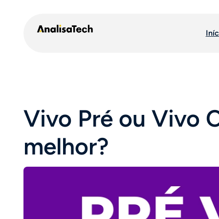
Pular
para
Iníc
o
conteúdo
Vivo Pré ou Vivo C
melhor?