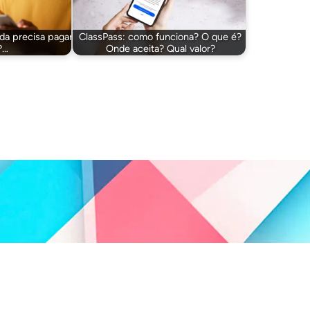
nda precisa pagar
ClassPass: como funciona? O que é?
?…
Onde aceita? Qual valor?