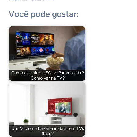
Você pode gostar:
Como assistir o UFC no Paramount+?
Como ver na TV?
UniTV: como baixar e instalar em TVs
Roku?