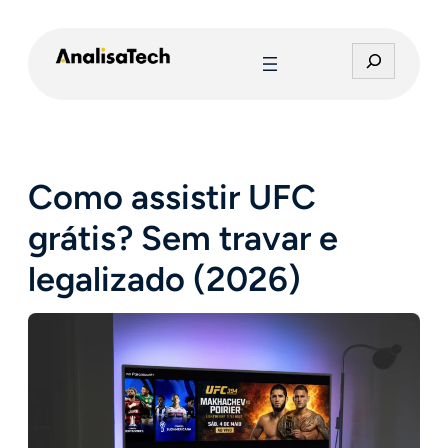
Pular
para
P
o
e
conteúdo
s
q
u
i
Como assistir UFC
s
a
grátis? Sem travar e
r
legalizado (2026)