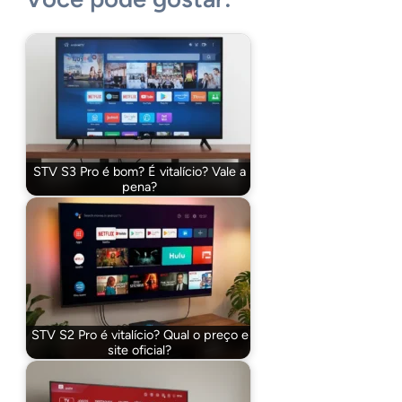
STV S3 Pro é bom? É vitalício? Vale a
pena?
STV S2 Pro é vitalício? Qual o preço e
site oficial?