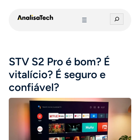
Pular
para
P
o
e
conteúdo
s
q
u
i
STV S2 Pro é bom? É
s
a
vitalício? É seguro e
r
confiável?