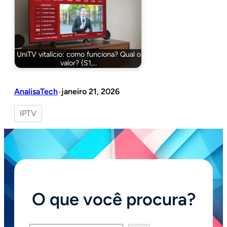
UniTV vitalício: como funciona? Qual o
valor? (S1,…
AnalisaTech
janeiro 21, 2026
•
IPTV
O que você procura?