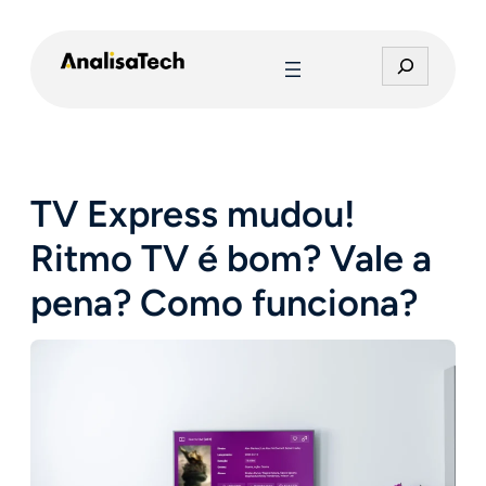
Pular
para
P
o
e
conteúdo
s
q
u
i
TV Express mudou!
s
a
Ritmo TV é bom? Vale a
r
pena? Como funciona?