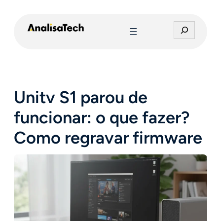
Pular
para
P
o
e
conteúdo
s
q
u
i
Unitv S1 parou de
s
a
funcionar: o que fazer?
r
Como regravar firmware