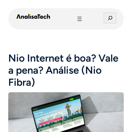
Pular
para
P
o
e
conteúdo
s
q
u
i
Nio Internet é boa? Vale
s
a
a pena? Análise (Nio
r
Fibra)