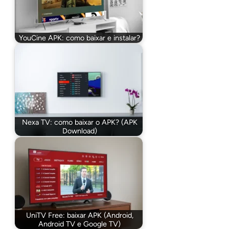
YouCine APK: como baixar e instalar?
Nexa TV: como baixar o APK? (APK
Download)
UniTV Free: baixar APK (Android,
Android TV e Google TV)