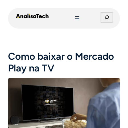
Pular
para
P
o
e
conteúdo
s
q
u
i
Como baixar o Mercado
s
a
Play na TV
r