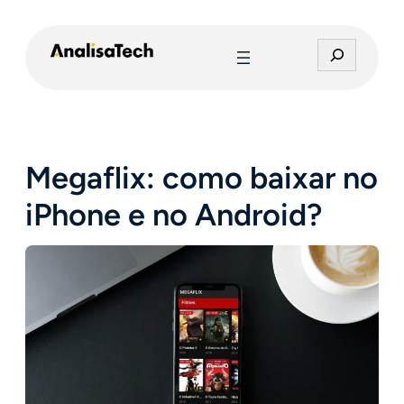
Pular
para
P
o
e
conteúdo
s
q
u
i
Megaflix: como baixar no
s
a
iPhone e no Android?
r