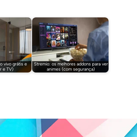
 vivo grátis e
Stremio: os melhores addons para ver
ar e TV)
animes (com segurança)