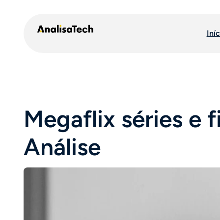
Pular
para
Iníc
o
conteúdo
Megaflix séries e
Análise