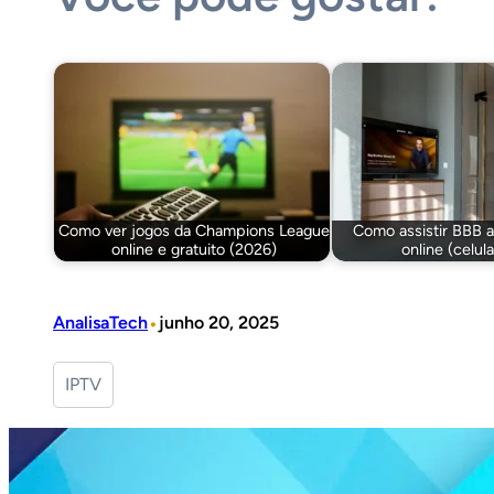
Como ver jogos da Champions League
Como assistir BBB ao
online e gratuito (2026)
online (celul
•
AnalisaTech
junho 20, 2025
IPTV