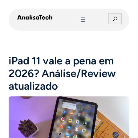
Pular
para
P
o
e
conteúdo
s
q
u
i
iPad 11 vale a pena em
s
a
2026? Análise/Review
r
atualizado