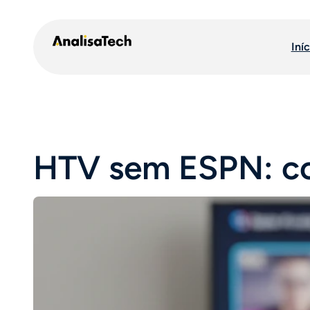
Pular
para
Iníc
o
conteúdo
HTV sem ESPN: com